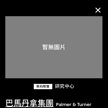
M+藏品
進一步篩選
搜索
關於M+藏品
研究中心
預約閱覽
探索世界頂級的二十及二十一世紀視覺
文化藏品。
巴馬丹拿集團
Palmer & Turner