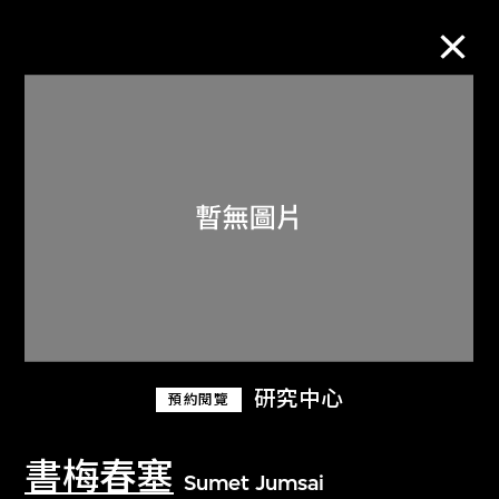
M+藏品
進一步篩選
搜索
關於M+藏品
研究中心
預約閱覽
探索世界頂級的二十及二十一世紀視覺
文化藏品。
書梅春塞
Sumet Jumsai