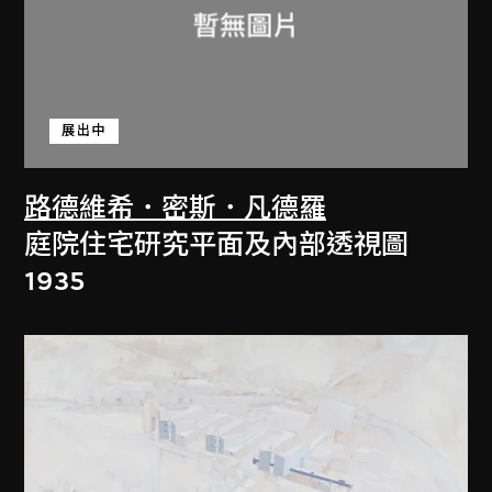
展出中
路德維希．密斯．凡德羅
庭院住宅研究平面及內部透視圖
1935