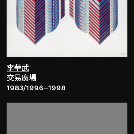
李華武
交易廣場
1983/1996–1998