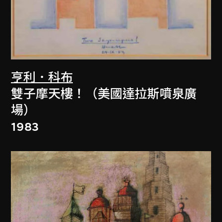
亨利．科布
雙子摩天樓！（美國達拉斯噴泉廣
場）
1983