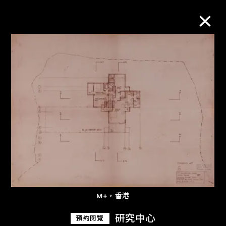
M+藏品
進一步篩選
搜索
關於M+藏品
探索世界頂級的二十及二十一世紀視覺
M+，香港
文化藏品。
研究中心
預約閱覽