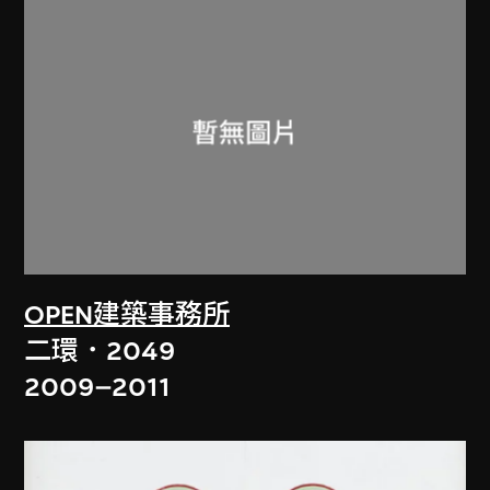
OPEN建築事務所
二環．2049
2009–2011