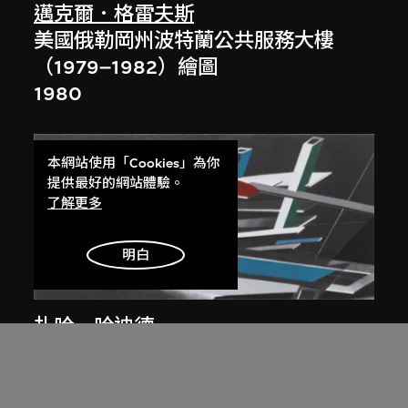
邁克爾．格雷夫斯
美國俄勒岡州波特蘭公共服務大樓
（1979–1982）繪圖
1980
本網站使用「Cookies」為你
提供最好的網站體驗。
了解更多
明白
展出中
扎哈．哈迪德
大堂設計，山頂項目，香港（1983年
競賽）
1983/2012