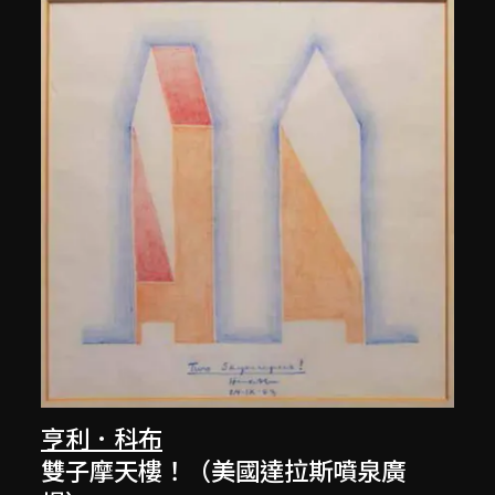
亨利．科布
雙子摩天樓！（美國達拉斯噴泉廣