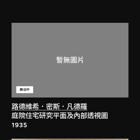
展出中
路德維希．密斯．凡德羅
庭院住宅研究平面及內部透視圖
1935