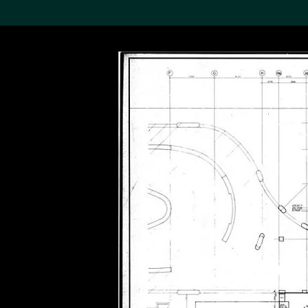
搜索M+藏品
Sea
19,052項結果
進一步篩選
關於M+藏品
探索世界頂級的二十及二十
一世紀視覺文化藏品。