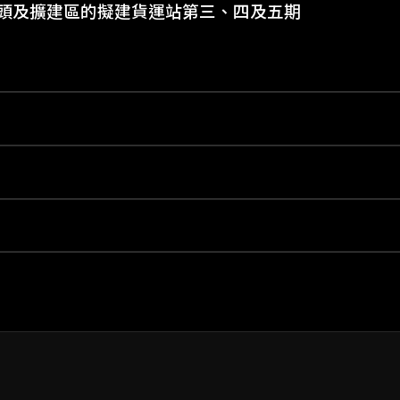
碼頭及擴建區的擬建貨運站第三、四及五期