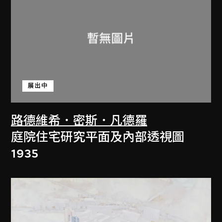
展出中
路德維希．密斯．凡德羅
庭院住宅研究平面及內部透視圖
1935