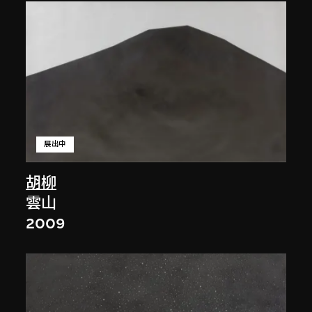
展出中
胡柳
雲山
2009