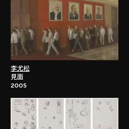
李尤松
見面
2005