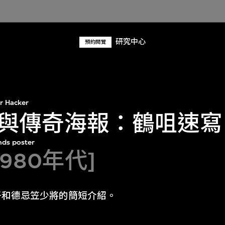
研究中心
預約閱覽
r Hacker
與傳奇海報：鶴咀速寫
nds poster
1980年代]
吾和德忌笠少將的簡短介紹。