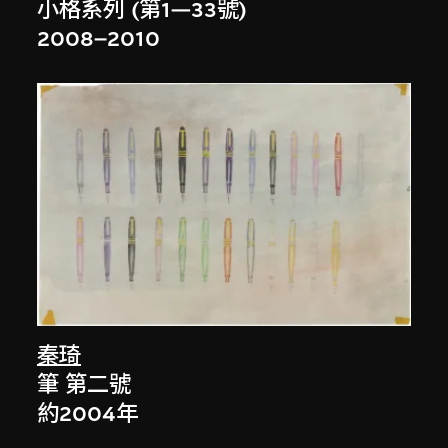
小格系列 (第1—33號)
2008–2010
秦琦
筆 第二號
約2004年