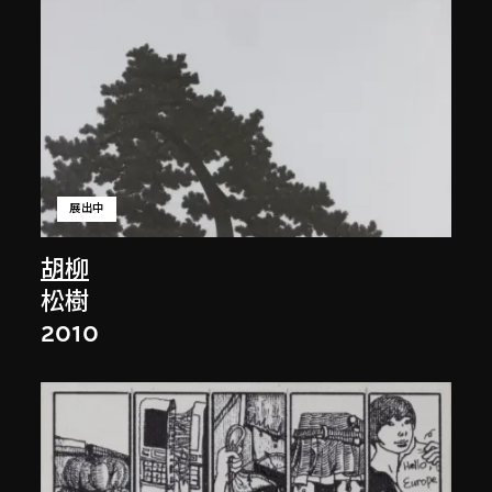
展出中
胡柳
松樹
2010