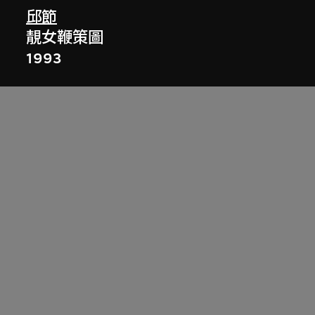
邱節
靚女鞭策圖
1993