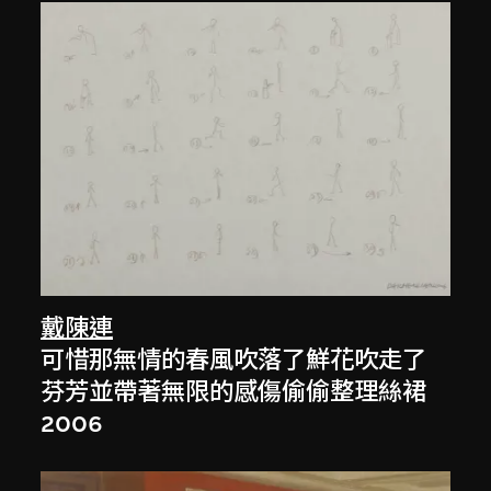
戴陳連
可惜那無情的春風吹落了鮮花吹走了
芬芳並帶著無限的感傷偷偷整理絲裙
2006