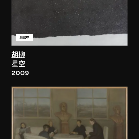
展出中
胡柳
星空
2009