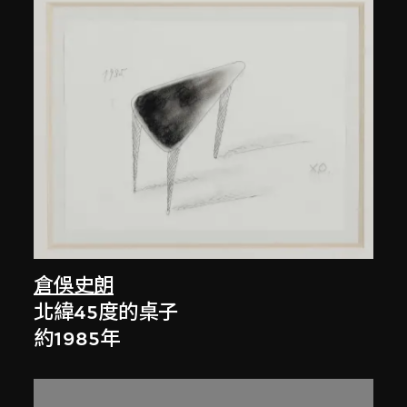
倉俁史朗
北緯45度的桌子
約1985年