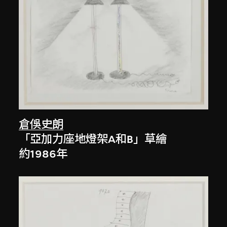
倉俁史朗
「亞加力座地燈架A和B」草繪
約1986年