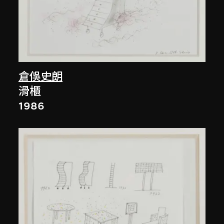
倉俁史朗
滑櫃
1986