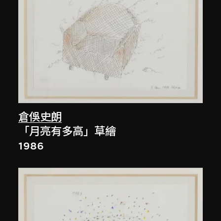
倉俁史朗
「月亮有多高」草繪
1986