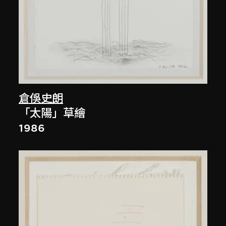
倉俁史朗
「太陽」草繪
1986