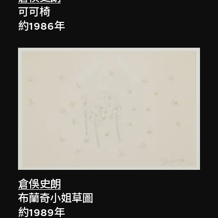
可可椅
約1986年
倉俁史朗
布蘭奇小姐草圖
約1989年