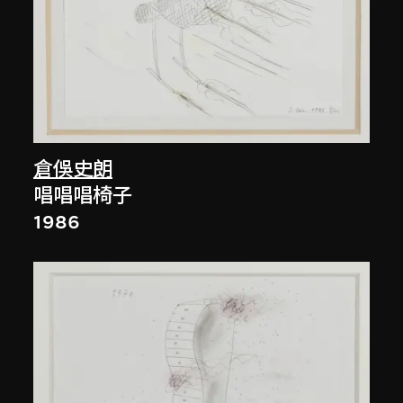
倉俁史朗
唱唱唱椅子
1986