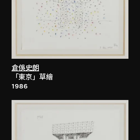
倉俁史朗
「東京」草繪
1986