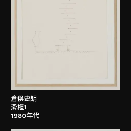
倉俁史朗
滑櫃1
1980年代