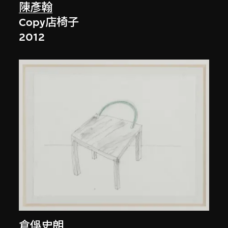
陳彥翰
Copy店椅子
2012
倉俁史朗