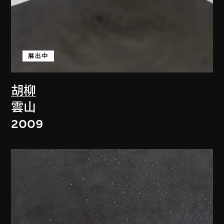
展出中
胡柳
雲山
2009