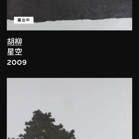
展出中
胡柳
星空
2009