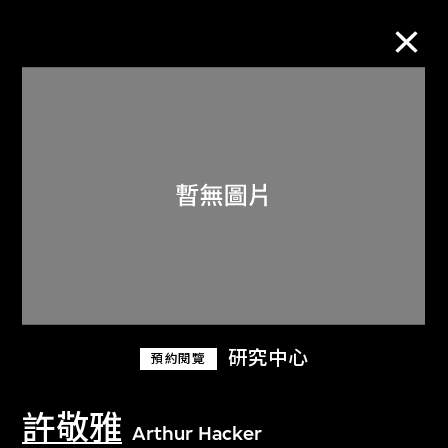
M+藏品
進一步篩選
搜索
關於M+藏品
研究中心
預約閱覽
探索世界頂級的二十及二十一世紀視覺
文化藏品。
許敬雅
Arthur Hacker