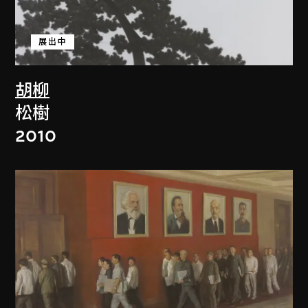
展出中
胡柳
松樹
2010