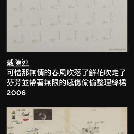
戴陳連
可惜那無情的春風吹落了鮮花吹走了
芬芳並帶著無限的感傷偷偷整理絲裙
2006