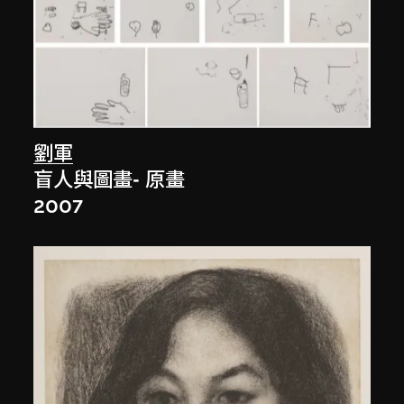
劉軍
盲人與圖畫- 原畫
2007