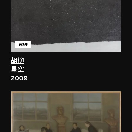
展出中
胡柳
星空
2009