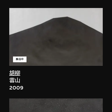
展出中
胡柳
雲山
2009