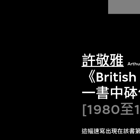
許敬雅
Arthu
《British
一書中砵
[1980至
這幅速寫出現在該書