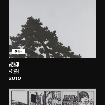
展出中
胡柳
松樹
2010