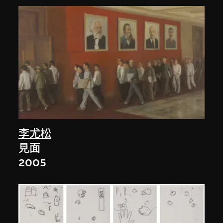
李尤松
見面
2005