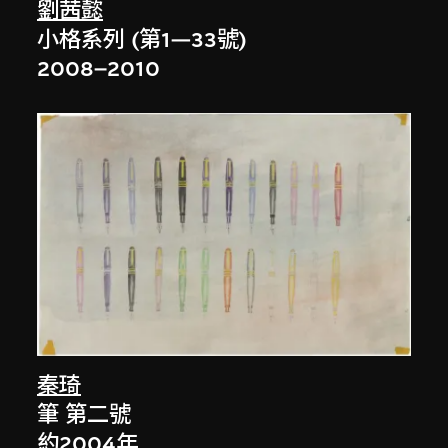
劉茜懿
小格系列 (第1—33號)
2008–2010
秦琦
筆 第二號
約2004年