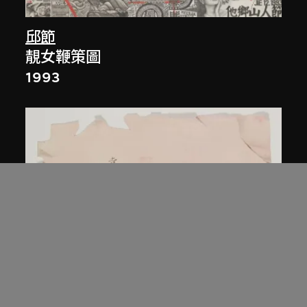
邱節
靚女鞭策圖
1993