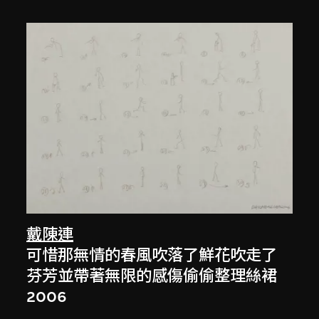
戴陳連
可惜那無情的春風吹落了鮮花吹走了
芬芳並帶著無限的感傷偷偷整理絲裙
2006