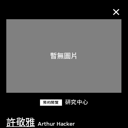
M+藏品
進一步篩選
搜索
關於M+藏品
研究中心
預約閱覽
探索世界頂級的二十及二十一世紀視覺
文化藏品。
許敬雅
Arthur Hacker