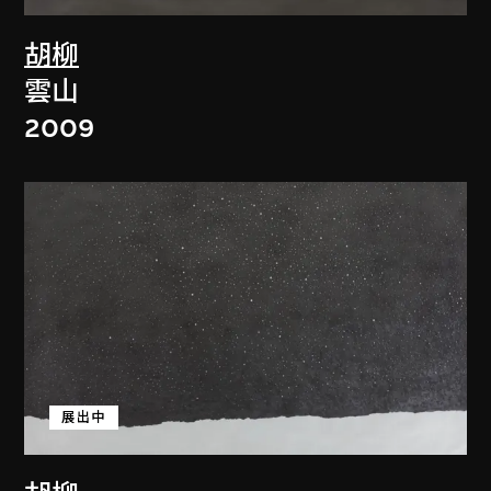
胡柳
雲山
2009
展出中