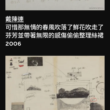
戴陳連
可惜那無情的春風吹落了鮮花吹走了
芬芳並帶著無限的感傷偷偷整理絲裙
2006