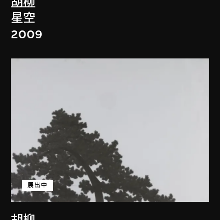
胡柳
星空
2009
展出中