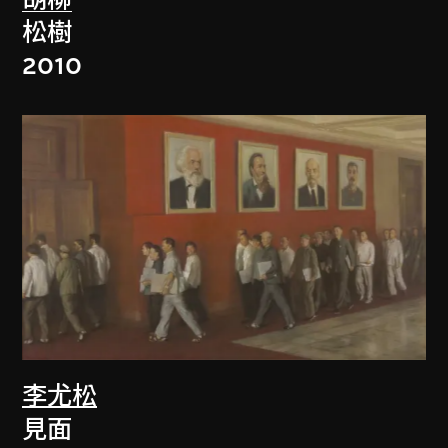
胡柳
松樹
2010
李尤松
見面