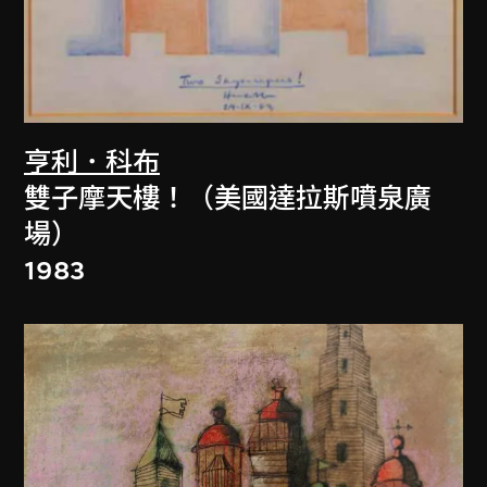
亨利．科布
雙子摩天樓！（美國達拉斯噴泉廣
場）
1983