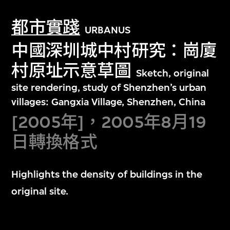
都市實踐
URBANUS
中國深圳城中村研究：崗廈
村原址示意草圖
Sketch, original
site rendering, study of Shenzhen’s urban
villages: Gangxia Village, Shenzhen, China
[2005年]，2005年8月19
日轉換格式
Highlights the density of buildings in the
original site.