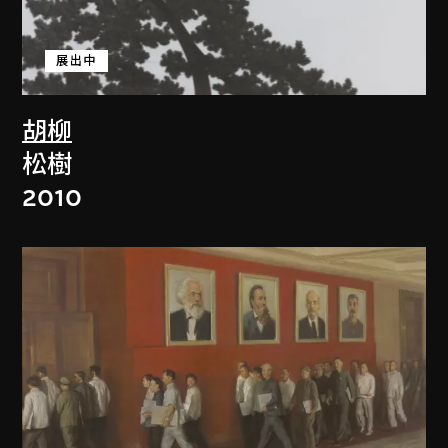
展出中
胡柳
松樹
2010