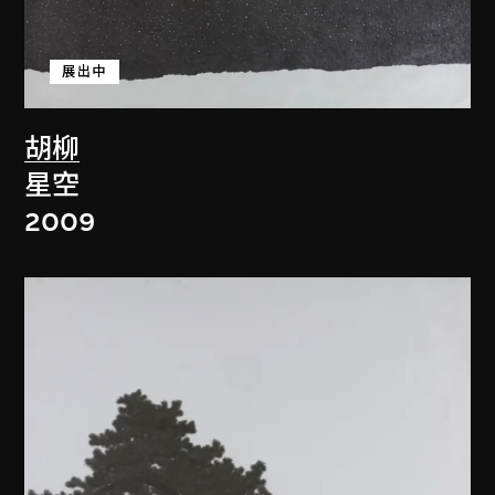
展出中
胡柳
星空
2009