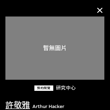
M+藏品
進一步篩選
搜索
關於M+藏品
研究中心
預約閱覽
探索世界頂級的二十及二十一世紀視覺
文化藏品。
許敬雅
Arthur Hacker