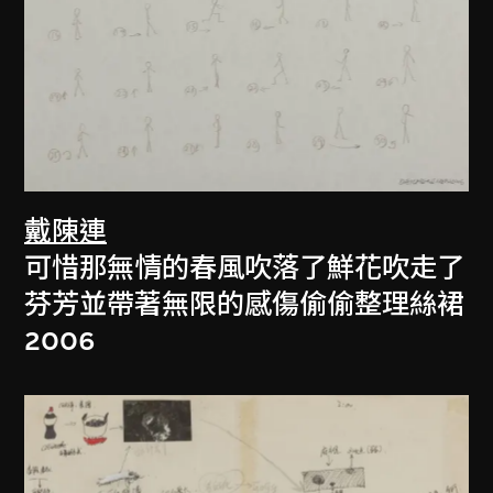
戴陳連
可惜那無情的春風吹落了鮮花吹走了
芬芳並帶著無限的感傷偷偷整理絲裙
2006