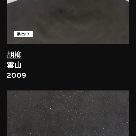
展出中
胡柳
雲山
2009