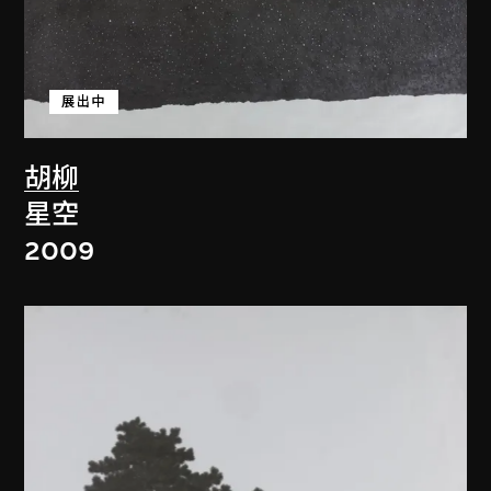
展出中
胡柳
星空
2009