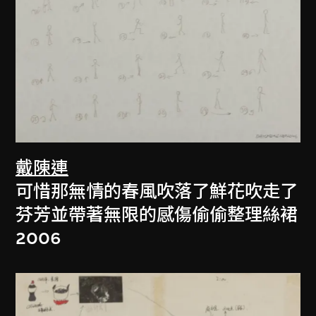
戴陳連
可惜那無情的春風吹落了鮮花吹走了
芬芳並帶著無限的感傷偷偷整理絲裙
2006