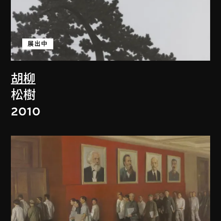
展出中
胡柳
松樹
2010