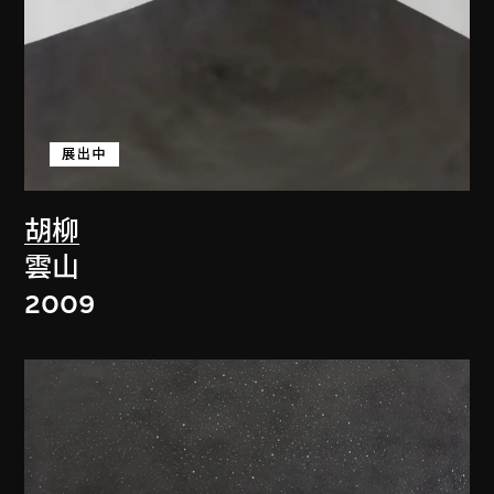
展出中
胡柳
雲山
2009