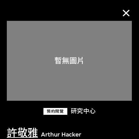
M+藏品
進一步篩選
搜索
關於M+藏品
研究中心
預約閱覽
探索世界頂級的二十及二十一世紀視覺
文化藏品。
許敬雅
Arthur Hacker