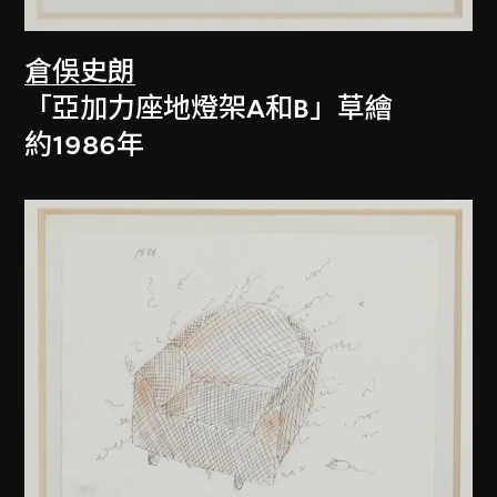
倉俁史朗
「亞加力座地燈架A和B」草繪
約1986年