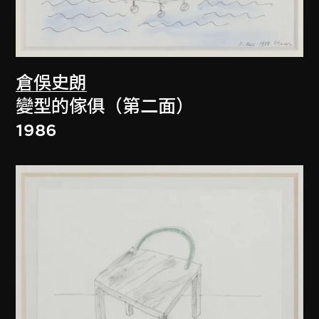
倉俁史朗
變型的傢俱（第二面）
1986