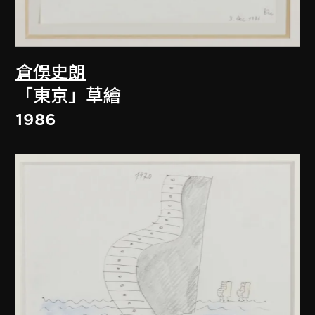
倉俁史朗
「東京」草繪
1986