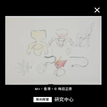
M+藏品
進一步篩選
搜索
關於M+藏品
探索世界頂級的二十及二十一世紀視覺
M+，香港，© 梅田正德
文化藏品。
研究中心
預約閱覽