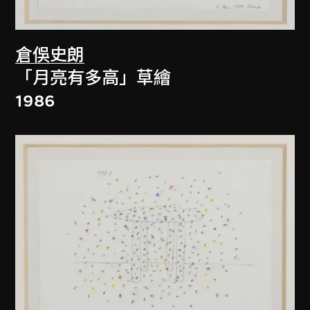
倉俁史朗
「月亮有多高」草繪
1986