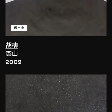
展出中
胡柳
雲山
2009