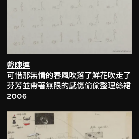
戴陳連
可惜那無情的春風吹落了鮮花吹走了
芬芳並帶著無限的感傷偷偷整理絲裙
2006