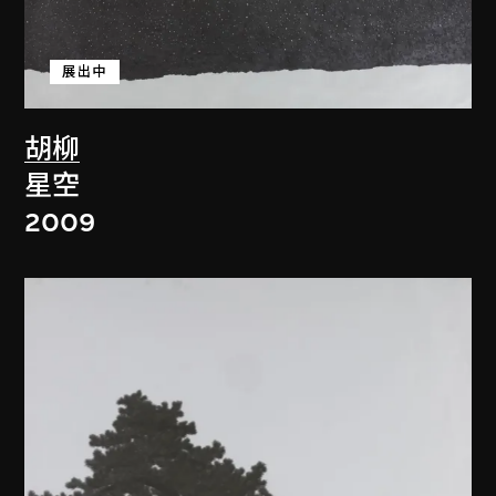
展出中
胡柳
星空
2009