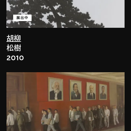
展出中
胡柳
松樹
2010