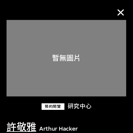
M+藏品
進一步篩選
搜索
關於M+藏品
研究中心
預約閱覽
探索世界頂級的二十及二十一世紀視覺
文化藏品。
許敬雅
Arthur Hacker