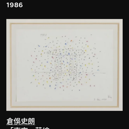
1986
倉俁史朗