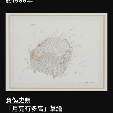
約1986年
倉俁史朗
「月亮有多高」草繪