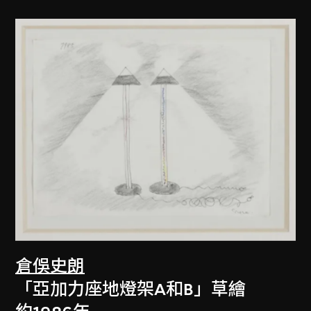
倉俁史朗
「亞加力座地燈架A和B」草繪