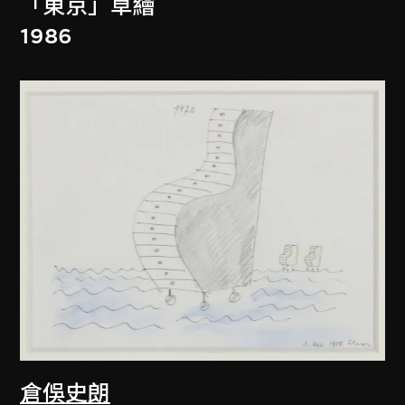
「東京」草繪
1986
倉俁史朗