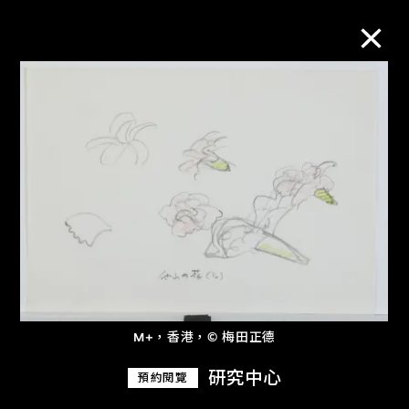
M+藏品
進一步篩選
搜索
關於M+藏品
M+，香港，© 梅田正德
探索世界頂級的二十及二十一世紀視覺
文化藏品。
研究中心
預約閱覽