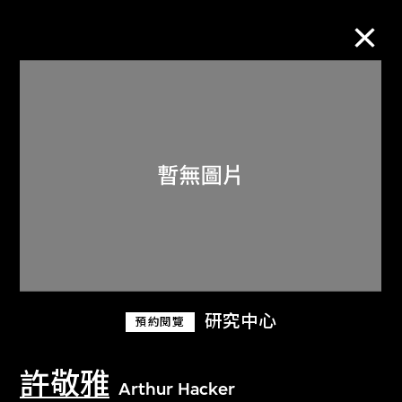
M+藏品
進一步篩選
搜索
關於M+藏品
研究中心
預約閱覽
探索世界頂級的二十及二十一世紀視覺
文化藏品。
許敬雅
Arthur Hacker