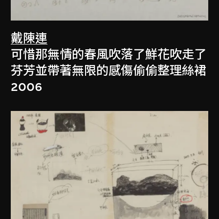
戴陳連
可惜那無情的春風吹落了鮮花吹走了
芬芳並帶著無限的感傷偷偷整理絲裙
2006