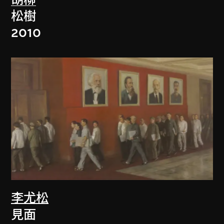
胡柳
松樹
2010
李尤松
見面