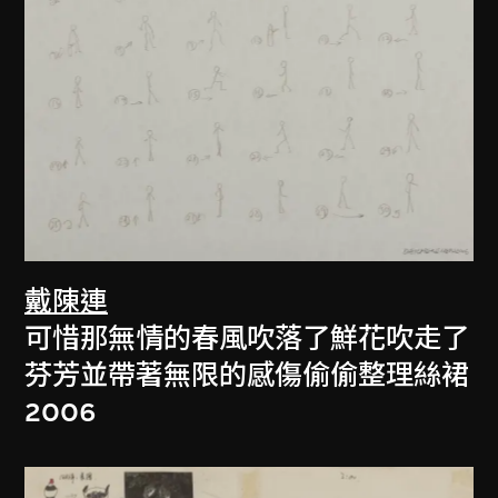
戴陳連
可惜那無情的春風吹落了鮮花吹走了
芬芳並帶著無限的感傷偷偷整理絲裙
2006