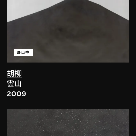
展出中
胡柳
雲山
2009