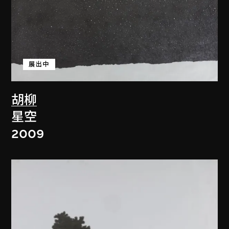
展出中
胡柳
星空
2009