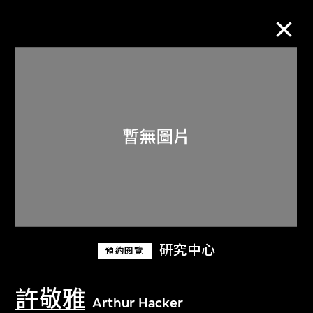
M+藏品
進一步篩選
搜索
關於M+藏品
研究中心
預約閱覽
探索世界頂級的二十及二十一世紀視覺
文化藏品。
許敬雅
Arthur Hacker