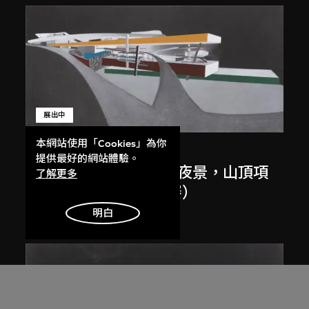
展出中
本網站使用「Cookies」為你
扎哈．哈迪德
提供最好的網站體驗。
斜坡入口／坡度入口，夜景，山頂項
了解更多
目，香港（1983年競賽）
1983/2012
明白