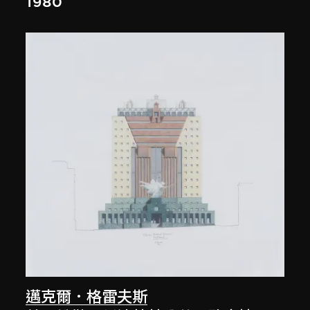
1980
邁克爾．格雷夫斯