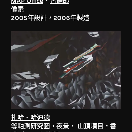
MAP Office
、
古儒郎
像素
2005年設計，2006年製造
扎哈．哈迪德
等軸測研究圖，夜景， 山頂項目，香