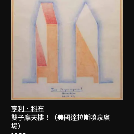
亨利．科布
雙子摩天樓！（美國達拉斯噴泉廣
場）