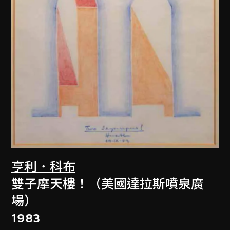
亨利．科布
雙子摩天樓！（美國達拉斯噴泉廣
場）
1983