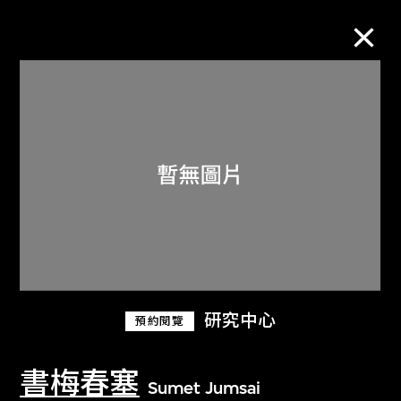
M+藏品
進一步篩選
搜索
關於M+藏品
研究中心
預約閱覽
探索世界頂級的二十及二十一世紀視覺
文化藏品。
書梅春塞
Sumet Jumsai