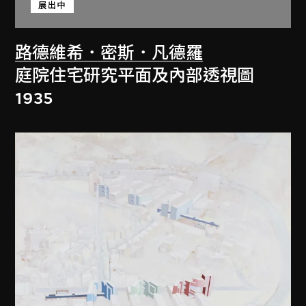
展出中
路德維希．密斯．凡德羅
庭院住宅研究平面及內部透視圖
1935