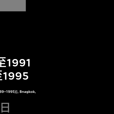
1991
1995
89⁠–1995)], Bnagkok,
8日