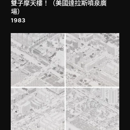
雙子摩天樓！（美國達拉斯噴泉廣
場）
1983