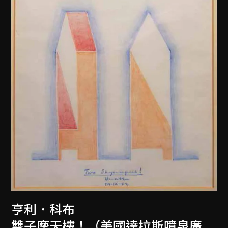
亨利．科布
雙子摩天樓！（美國達拉斯噴泉廣