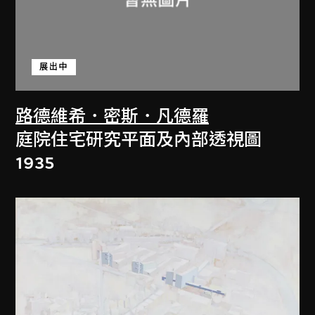
展出中
路德維希．密斯．凡德羅
庭院住宅研究平面及內部透視圖
1935