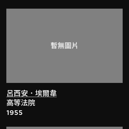
呂西安．埃爾韋
高等法院
1955