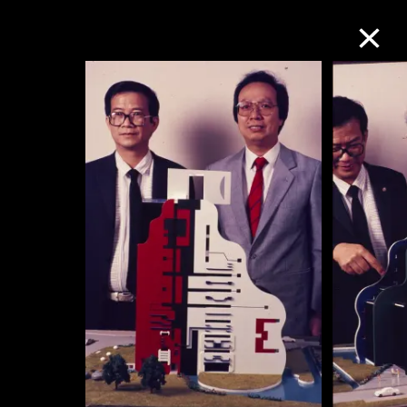
M+藏品
進一步篩選
搜索
關於M+藏品
探索世界頂級的二十及二十一世紀視覺
文化藏品。