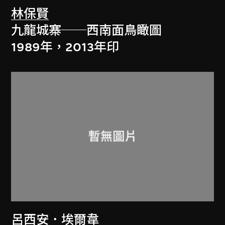
林保賢
九龍城寨──西南面鳥瞰圖
1989年，2013年印
呂西安．埃爾韋