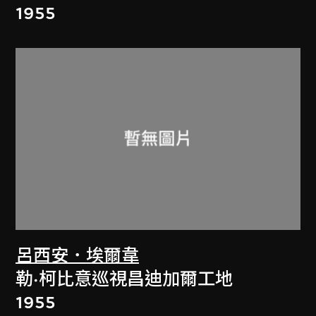
1955
呂西安．埃爾韋
勒·柯比意巡視昌迪加爾工地
1955