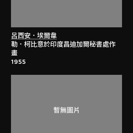
呂西安．埃爾韋
勒．柯比意於印度昌迪加爾秘書處作
畫
1955