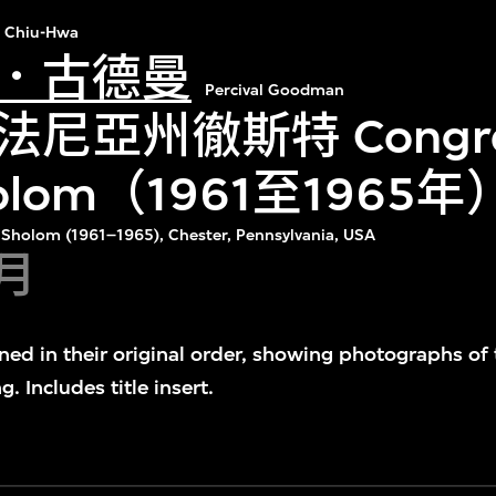
 Chiu-Hwa
．古德曼
Percival Goodman
尼亞州徹斯特 Congreg
holom（1961至196
 Sholom (1961–1965), Chester, Pennsylvania, USA
8月
ained in their original order, showing photographs of 
g. Includes title insert.