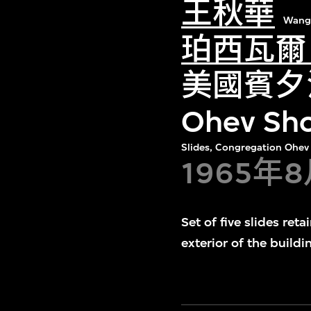
王秋華
Wang
珀西瓦爾
美國賓夕法
Ohev S
Slides, Congregation Ohev
1965年
Set of five slides ret
exterior of the buildin