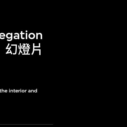
ation
5年）幻燈片
the interior and