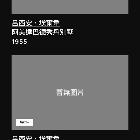
呂西安．埃爾韋
阿美達巴德秀丹別墅
1955
展出中
呂西安．埃爾韋