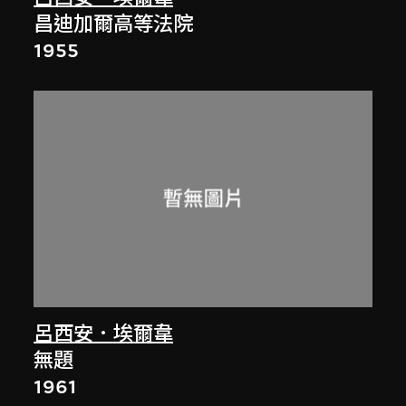
昌迪加爾高等法院
1955
呂西安．埃爾韋
無題
1961