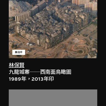
展出中
林保賢
九龍城寨──西南面鳥瞰圖
1989年，2013年印