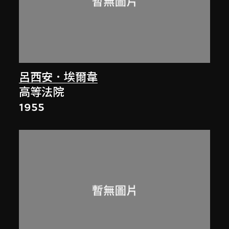
呂西安．埃爾韋
高等法院
1955