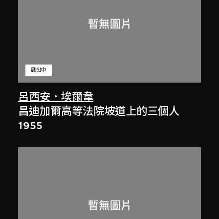
展出中
呂西安．埃爾韋
昌迪加爾高等法院坡道上的三個人
1955