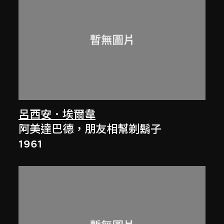
呂西安．埃爾韋
阿美達巴德，朋友相幫剃鬍子
1961