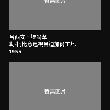
呂西安．埃爾韋
勒·柯比意巡視昌迪加爾工地
1955