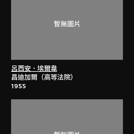
呂西安．埃爾韋
昌迪加爾（高等法院）
1955