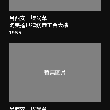
呂西安．埃爾韋
阿美達巴德紡織工會大樓
1955
呂西安．埃爾韋