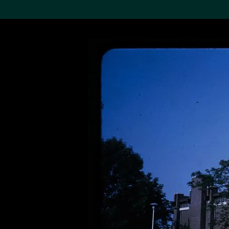
搜索M+藏品
Sea
19,052項結果
進一步篩選
關於M+藏品
探索世界頂級的二十及二十
一世紀視覺文化藏品。