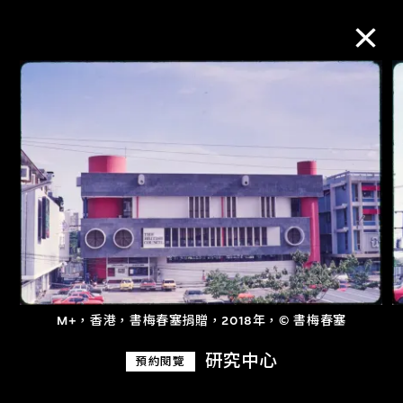
M+藏品
進一步篩選
搜索
關於M+藏品
M+，香港，書梅春塞捐贈，2018年，© 書梅春塞
探索世界頂級的二十及二十一世紀視覺
研究中心
預約閱覽
文化藏品。