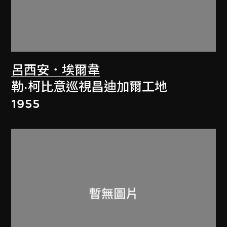
呂西安．埃爾韋
勒·柯比意巡視昌迪加爾工地
1955