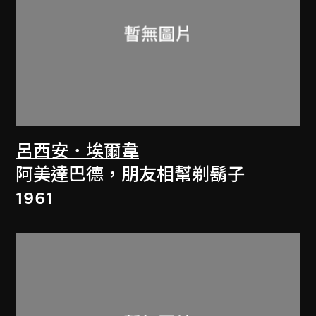
呂西安．埃爾韋
阿美達巴德，朋友相幫剃鬍子
1961