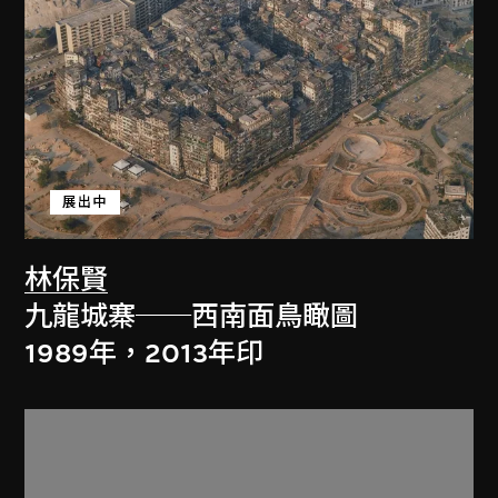
展出中
林保賢
九龍城寨──西南面鳥瞰圖
1989年，2013年印