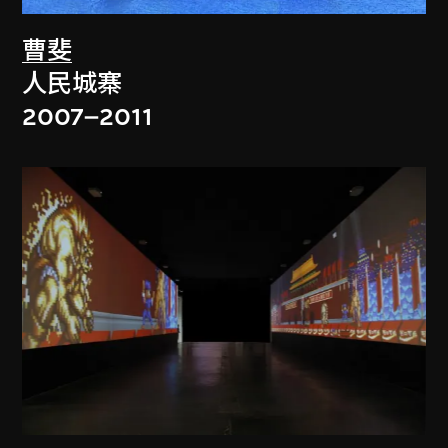
曹斐
人民城寨
2007–2011