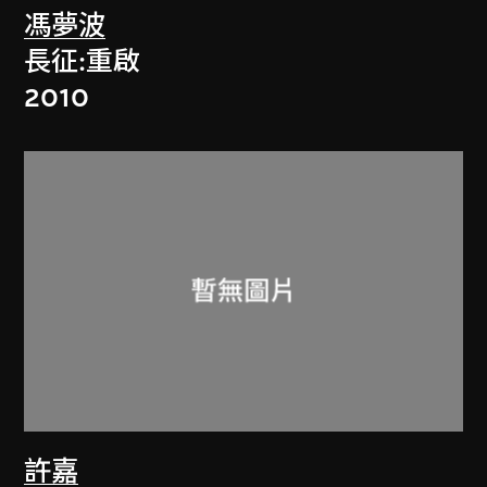
馮夢波
長征:重啟
2010
許嘉