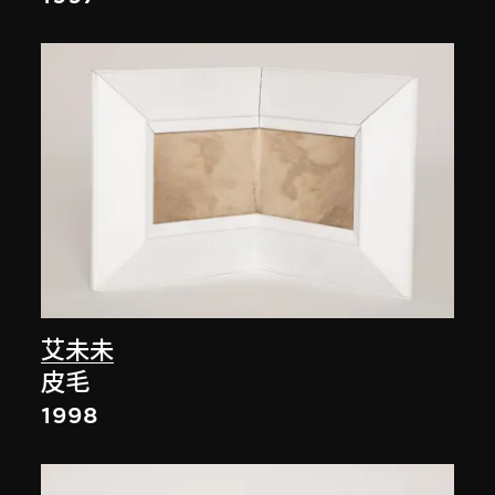
艾未未
皮毛
1998