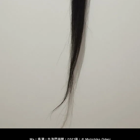
M+，香港，仇浩然捐贈，2021年，© Motohiko Odani