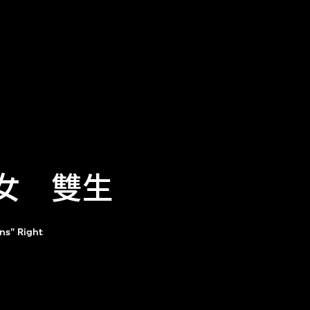
幽女 雙生
ns" Right