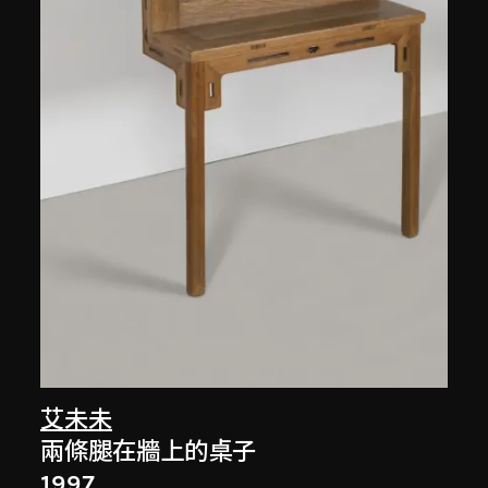
艾未未
兩條腿在牆上的桌子
1997