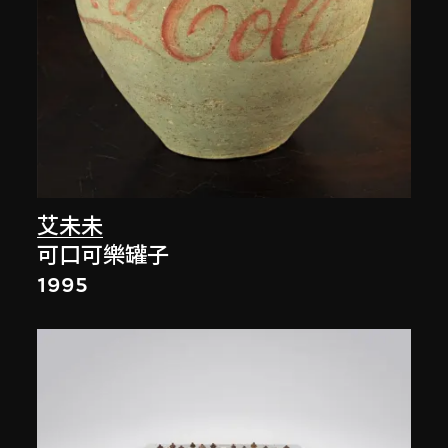
艾未未
可口可樂罐子
1995