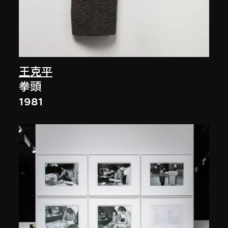
王克平
拳頭
1981