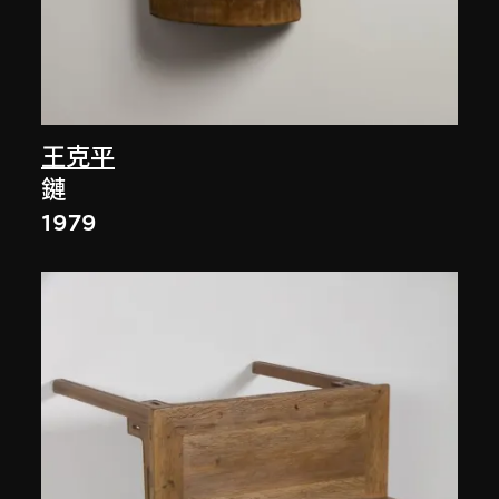
王克平
鏈
1979