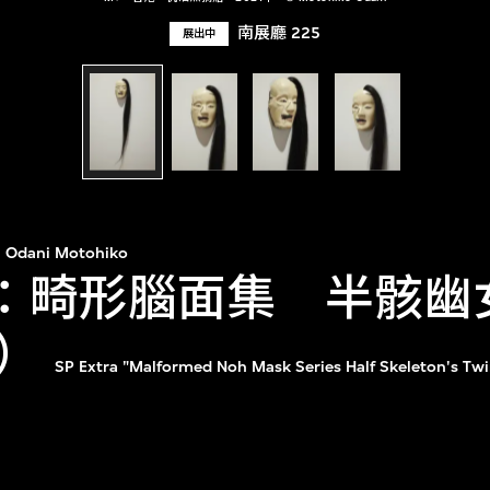
南展廳 225
展出中
Odani Motohiko
tra：畸形腦面集 半骸
）
SP Extra "Malformed Noh Mask Series Half Skeleton's Twi