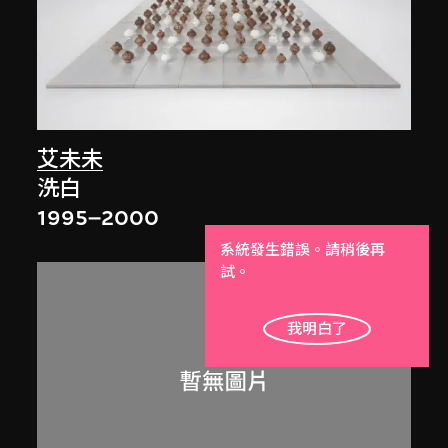
艾未未
洗白
1995–2000
系統發生錯誤。請稍後再
試。
我明白了