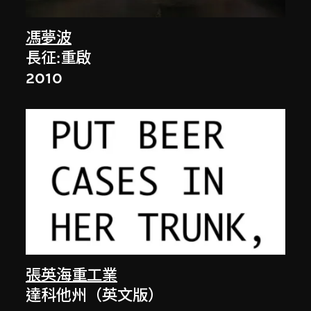
馮夢波
長征:重啟
2010
張英海重工業
達科他州（英文版）