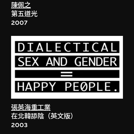
陳佩之
第五道光
2007
張英海重工業
在北韓舔陰（英文版）
2003