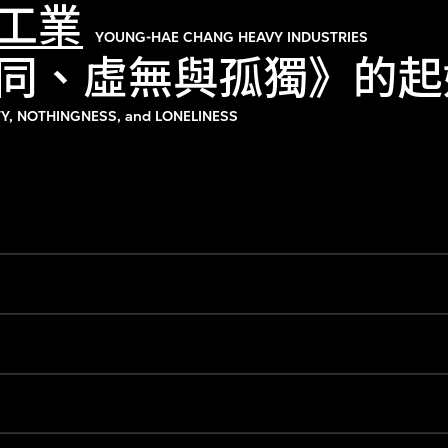
工業
YOUNG-HAE CHANG HEAVY INDUSTRIES
同、虛無與孤獨》的起
TY, NOTHINGNESS, and LONELINESS