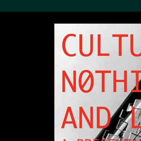
搜索M+藏品
Sea
19,052項結果
進一步篩選
關於M+藏品
探索世界頂級的二十及二十
一世紀視覺文化藏品。