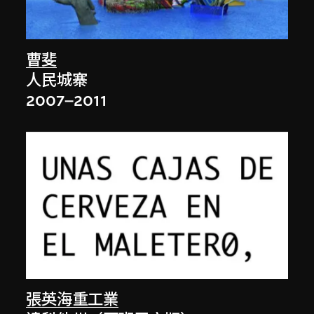
曹斐
人民城寨
2007–2011
張英海重工業