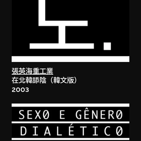
張英海重工業
在北韓舔陰（韓文版）
2003