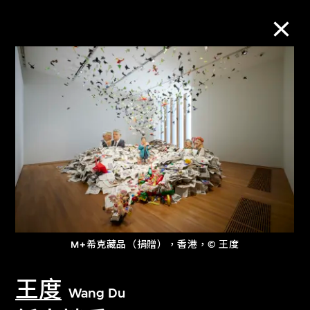
M+藏品
進一步篩選
搜索
關於M+藏品
M+希克藏品（捐贈），香港，© 王度
探索世界頂級的二十及二十一世紀視覺
文化藏品。
王度
Wang Du