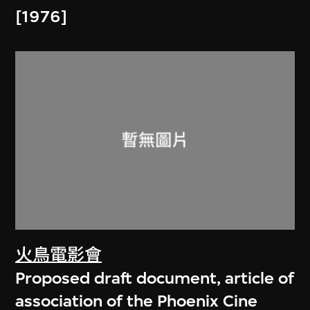
[1976]
火鳥電影會
Proposed draft document, article of
association of the Phoenix Cine