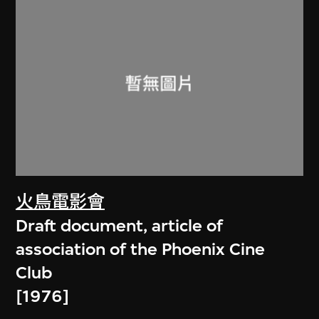
火鳥電影會
Draft document, article of
association of the Phoenix Cine
Club
[1976]