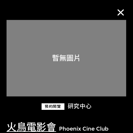
M+藏品
進一步篩選
搜索
關於M+藏品
研究中心
預約閱覽
探索世界頂級的二十及二十一世紀視覺
文化藏品。
火鳥電影會
Phoenix Cine Club