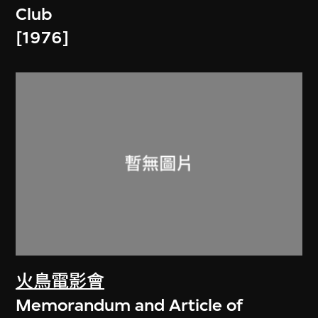
Club
[1976]
火鳥電影會
Memorandum and Article of