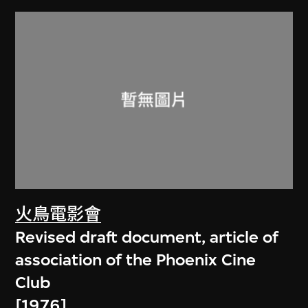
火鳥電影會
Revised draft document, article of
association of the Phoenix Cine
Club
[1976]