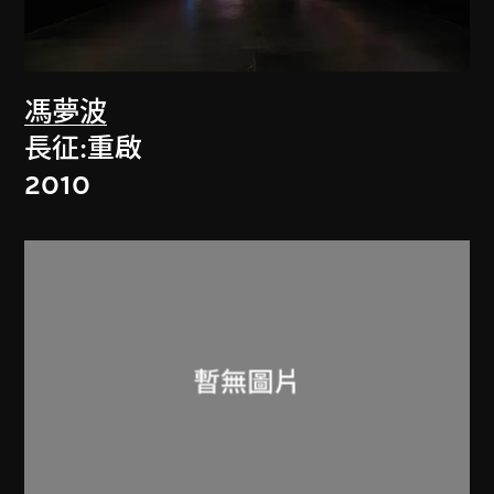
馮夢波
長征:重啟
2010