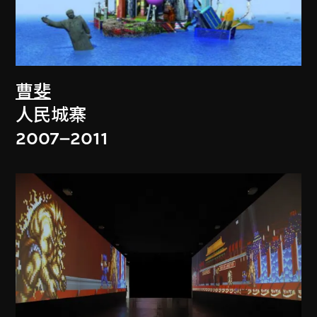
曹斐
人民城寨
2007–2011