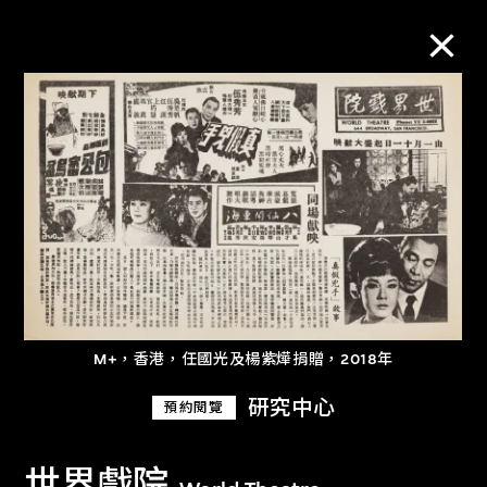
M+藏品
進一步篩選
搜索
關於M+藏品
M+，香港，任國光及楊紫燁捐贈，2018年
探索世界頂級的二十及二十一世紀視覺
研究中心
預約閱覽
文化藏品。
世界戲院