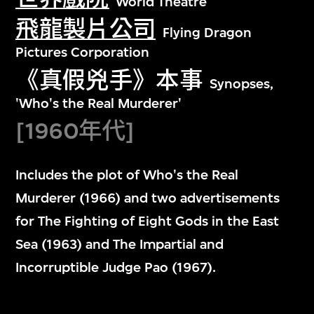
World Theatre
飛龍製片公司
Flying Dragon
Pictures Corporation
《真假兇手》本事
Synopses,
'Who's the Real Murderer'
[1960年代]
Includes the plot of Who's the Real
Murderer (1966) and two advertisements
for The Fighting of Eight Gods in the East
Sea (1963) and The Impartial and
Incorruptible Judge Pao (1967).