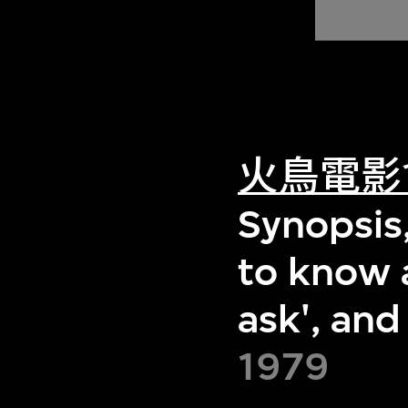
火鳥電影
Synopsis
to know 
ask', and
1979