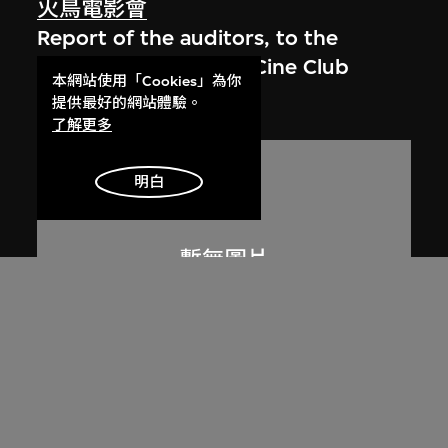
火鳥電影會
Report of the auditors, to the
members of Phoenix Cine Club
本網站使用「Cookies」為你
1980年12月3日
提供最好的網站體驗。
了解更多
明白
火鳥電影會
Member list of the 1st working