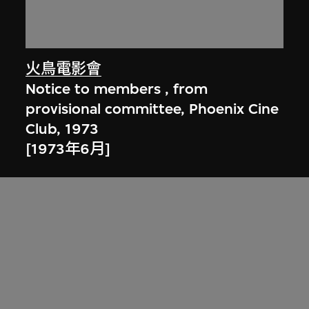
火鳥電影會
Notice to members , from
provisional committee, Phoenix Cine
Club, 1973
[1973年6月]