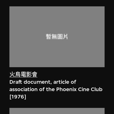
火鳥電影會
Draft document, article of
association of the Phoenix Cine Club
[1976]