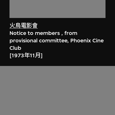
火鳥電影會
Notice to members , from
provisional committee, Phoenix Cine
Club
[1973年11月]