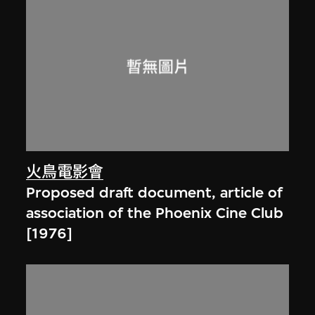
火鳥電影會
Proposed draft document, article of
association of the Phoenix Cine Club
[1976]