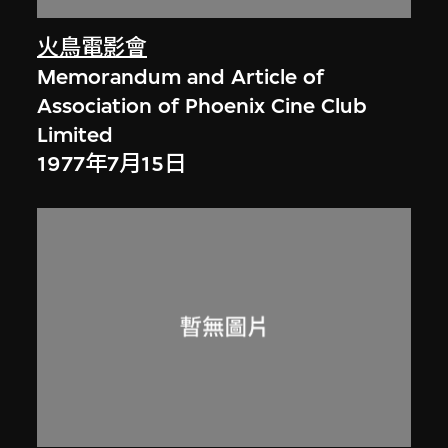
火鳥電影會
Memorandum and Article of
Association of Phoenix Cine Club
Limited
1977年7月15日