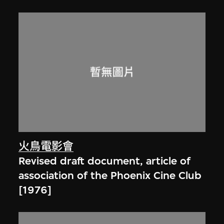
火鳥電影會
Revised draft document, article of
association of the Phoenix Cine Club
[1976]