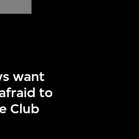
ys want
afraid to
ne Club