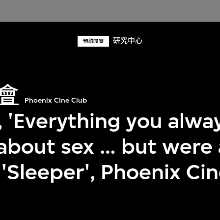
研究中心
預約閱覽
會
Phoenix Cine Club
, 'Everything you alwa
about sex … but were 
 'Sleeper', Phoenix Ci