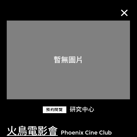
M+藏品
進一步篩選
搜索
關於M+藏品
研究中心
預約閱覽
探索世界頂級的二十及二十一世紀視覺
文化藏品。
火鳥電影會
Phoenix Cine Club