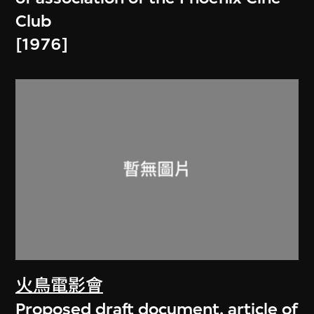
Club
[1976]
火鳥電影會
Proposed draft document, article of