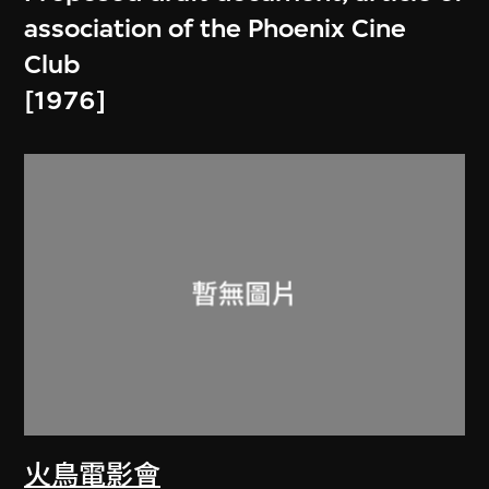
association of the Phoenix Cine
Club
[1976]
火鳥電影會