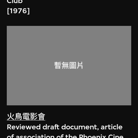
Club
[1976]
火鳥電影會
Reviewed draft document, article
of association of the Phoenix Cine