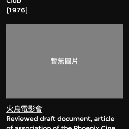
Club
[1976]
火鳥電影會
Reviewed draft document, article
of association of the Phoenix Cine