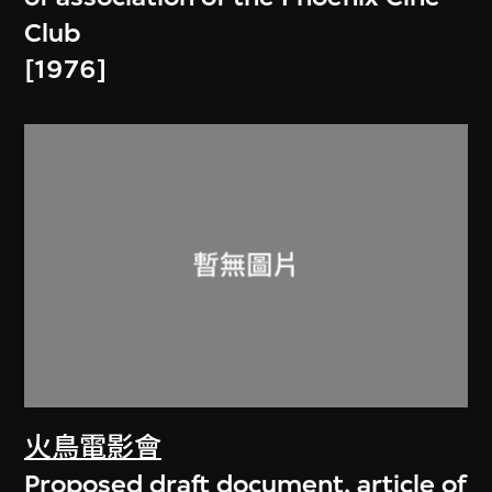
Club
[1976]
火鳥電影會
Proposed draft document, article of