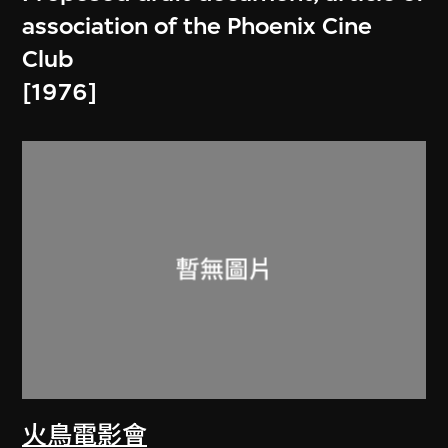
association of the Phoenix Cine
Club
[1976]
火鳥電影會