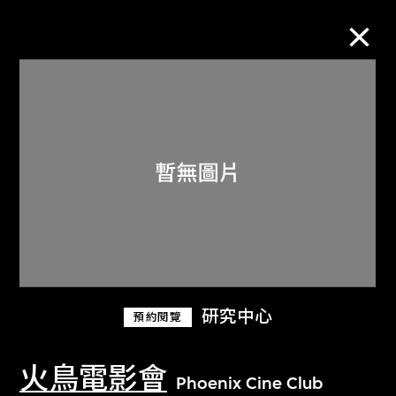
M+藏品
進一步篩選
搜索
關於M+藏品
研究中心
預約閱覽
探索世界頂級的二十及二十一世紀視覺
文化藏品。
火鳥電影會
Phoenix Cine Club