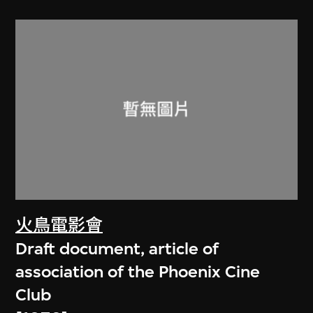
火鳥電影會
Draft document, article of
association of the Phoenix Cine
Club