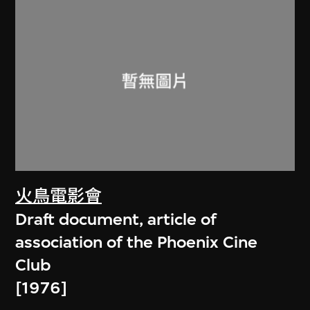
火鳥電影會
Draft document, article of
association of the Phoenix Cine
Club
[1976]