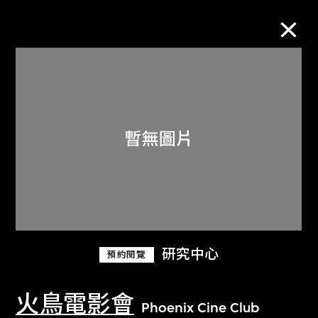
M+藏品
進一步篩選
搜索
關於M+藏品
研究中心
預約閱覽
探索世界頂級的二十及二十一世紀視覺
文化藏品。
火鳥電影會
Phoenix Cine Club