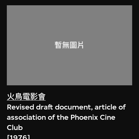
火鳥電影會
Revised draft document, article of
association of the Phoenix Cine
Club
[1976]