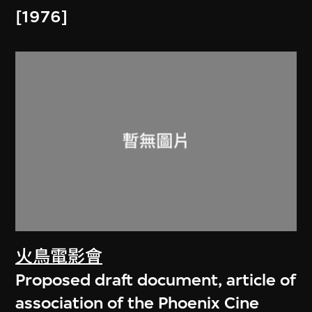
[1976]
火鳥電影會
Proposed draft document, article of
association of the Phoenix Cine