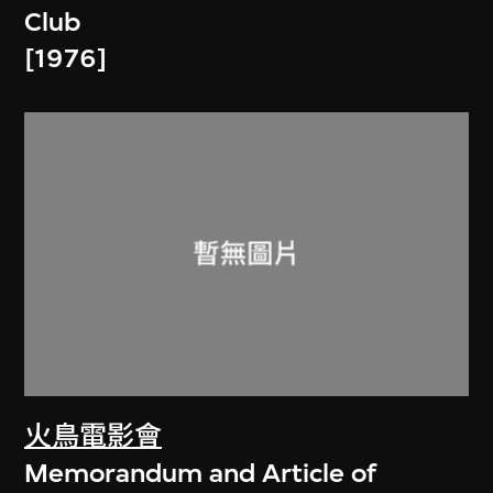
Club
[1976]
火鳥電影會
Memorandum and Article of