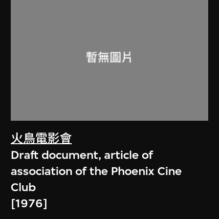
火鳥電影會
Draft document, article of
association of the Phoenix Cine
Club
[1976]