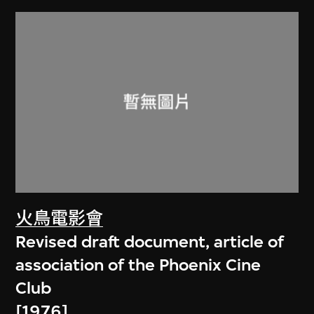
火鳥電影會
Revised draft document, article of
association of the Phoenix Cine
Club
[1976]