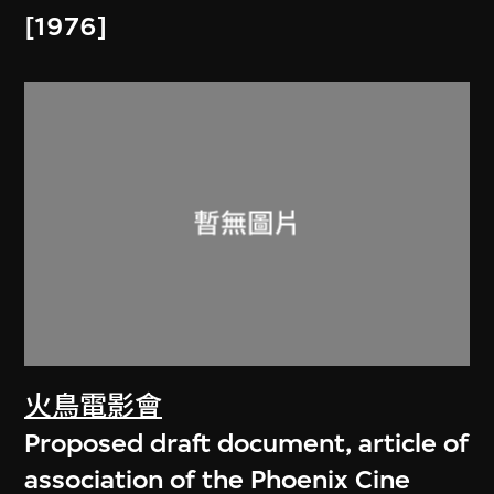
[1976]
火鳥電影會
Proposed draft document, article of
association of the Phoenix Cine