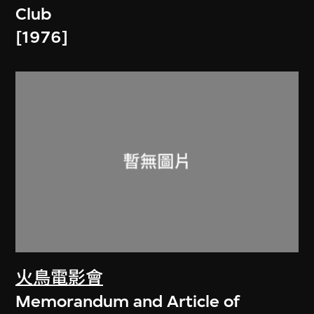
Club
[1976]
火鳥電影會
Memorandum and Article of