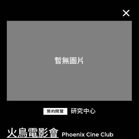
M+藏品
進一步篩選
搜索
關於M+藏品
研究中心
預約閱覽
探索世界頂級的二十及二十一世紀視覺
文化藏品。
火鳥電影會
Phoenix Cine Club