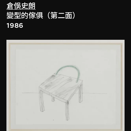
倉俁史朗
變型的傢俱（第二面）
1986