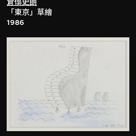
倉俁史朗
「東京」草繪
1986