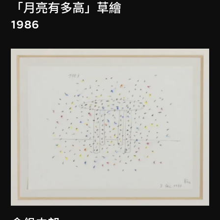
「月亮有多高」草繪
1986