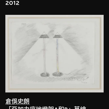
2012
倉俁史朗