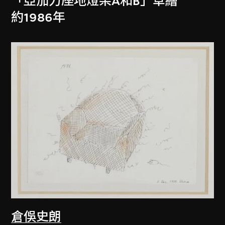
「亞加力座地燈架A和B」草繪
約1986年
倉俁史朗