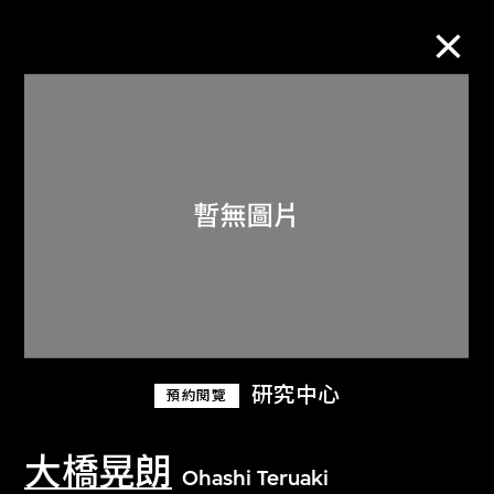
M+藏品
進一步篩選
搜索
關於M+藏品
研究中心
預約閱覽
探索世界頂級的二十及二十一世紀視覺
文化藏品。
大橋晃朗
Ohashi Teruaki