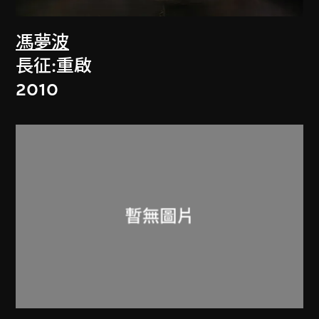
馮夢波
長征:重啟
2010