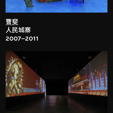
曹斐
人民城寨
2007–2011