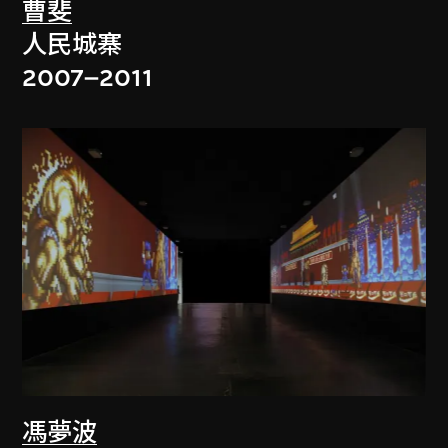
曹斐
人民城寨
2007–2011
馮夢波