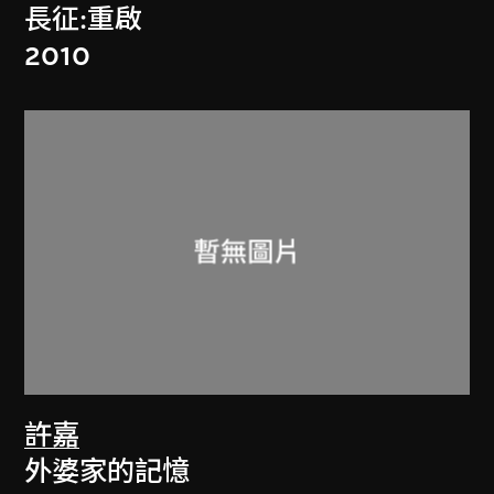
長征:重啟
2010
許嘉
外婆家的記憶