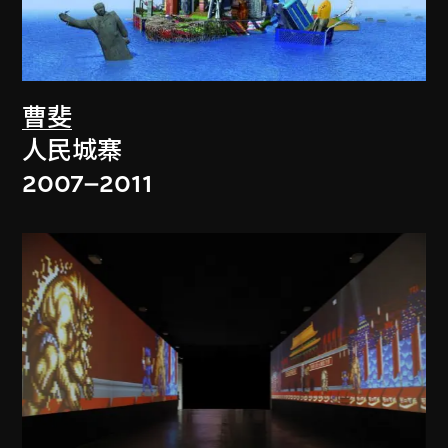
曹斐
人民城寨
2007–2011