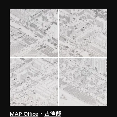
MAP Office
、
古儒郎