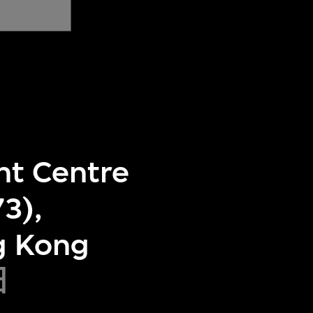
ht Centre
3),
g Kong
日