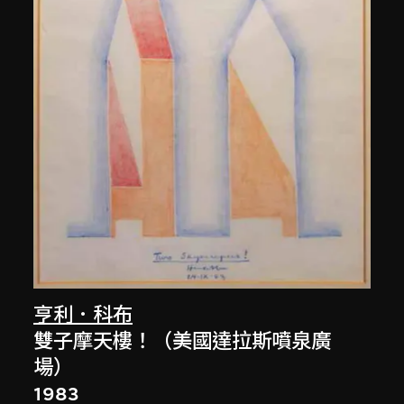
亨利．科布
雙子摩天樓！（美國達拉斯噴泉廣
場）
1983