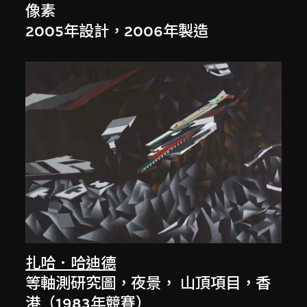
像素
2005年設計，2006年製造
扎哈．哈迪德
等軸測研究圖，夜景， 山頂項目，香
港（1983年競賽）