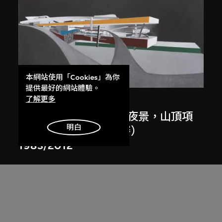
展出中
本網站使用「Cookies」為你
提供最好的網站體驗。
了解更多
扎哈．哈迪德
斜坡入口／坡度入口，夜景，山頂項
明白
目，香港（1983年競賽）
1983/2012