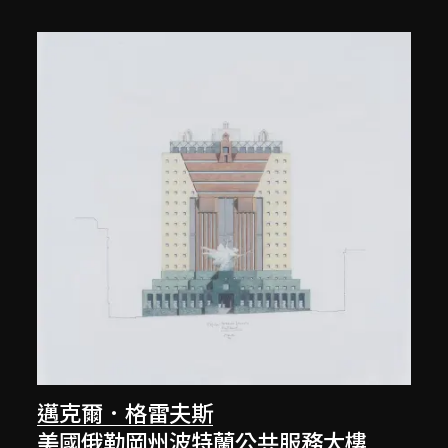
邁克爾．格雷夫斯
美國俄勒岡州波特蘭公共服務大樓