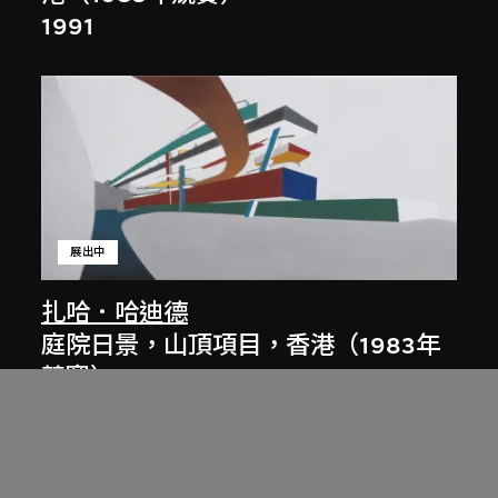
1991
展出中
扎哈．哈迪德
庭院日景，山頂項目，香港（1983年
競賽）
1983/2012