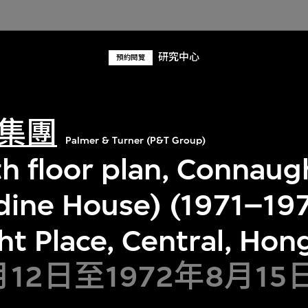
研究中心
預約閱覽
集團
Palmer & Turner (P&T Group)
th floor plan, Connaug
dine House) (1971–197
t Place, Central, Hon
月12日至1972年8月15