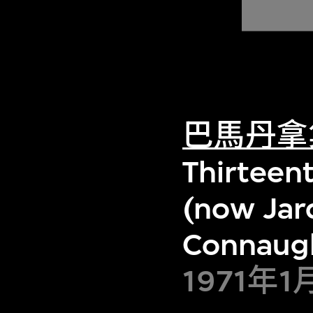
巴馬丹拿
Thirteen
(now Jar
Connaugh
1971年1