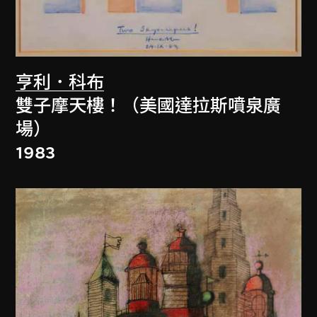
亨利．科布
雙子摩天樓！（美國達拉斯噴泉廣
場）
1983