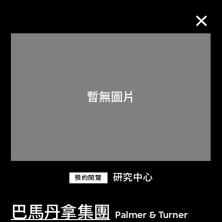
M+藏品
進一步篩選
搜索
關於M+藏品
研究中心
預約閱覽
探索世界頂級的二十及二十一世紀視覺
文化藏品。
巴馬丹拿集團
Palmer & Turner