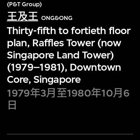
(P&T Group)
王及王
ONG&ONG
Thirty-fifth to fortieth floor
plan, Raffles Tower (now
Singapore Land Tower)
(1979–1981), Downtown
Core, Singapore
1979年3月至1980年10月6
日