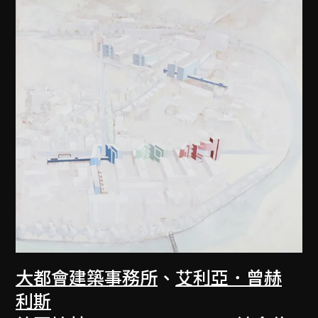
大都會建築事務所
、
艾利亞．曾赫
利斯