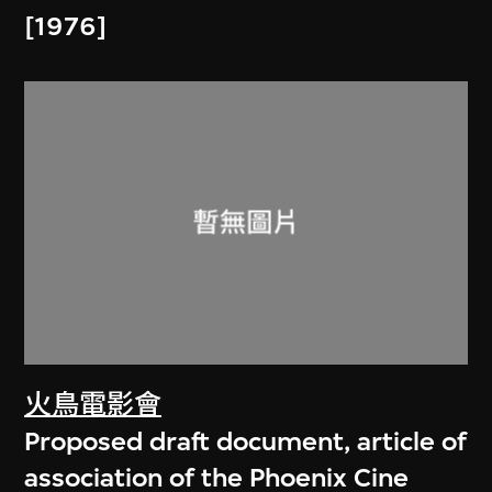
[1976]
火鳥電影會
Proposed draft document, article of
association of the Phoenix Cine