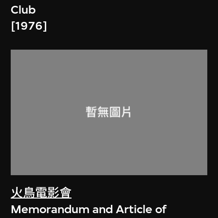
Club
[1976]
火鳥電影會
Memorandum and Article of