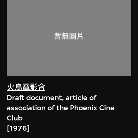
火鳥電影會
Draft document, article of
association of the Phoenix Cine
Club
[1976]