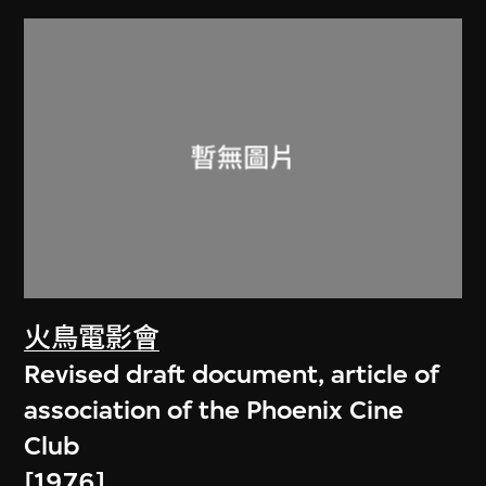
火鳥電影會
Revised draft document, article of
association of the Phoenix Cine
Club
[1976]