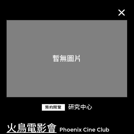
M+藏品
進一步篩選
搜索
關於M+藏品
研究中心
預約閱覽
探索世界頂級的二十及二十一世紀視覺
文化藏品。
火鳥電影會
Phoenix Cine Club