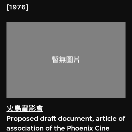
[1976]
火鳥電影會
Proposed draft document, article of
association of the Phoenix Cine