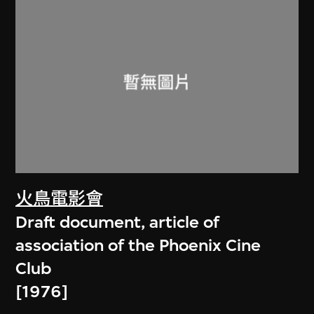
火鳥電影會
Draft document, article of
association of the Phoenix Cine
Club
[1976]