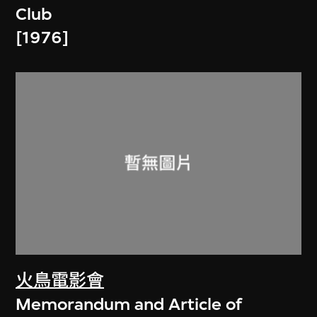
Club
[1976]
火鳥電影會
Memorandum and Article of