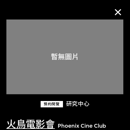
M+藏品
進一步篩選
搜索
關於M+藏品
研究中心
預約閱覽
探索世界頂級的二十及二十一世紀視覺
文化藏品。
火鳥電影會
Phoenix Cine Club