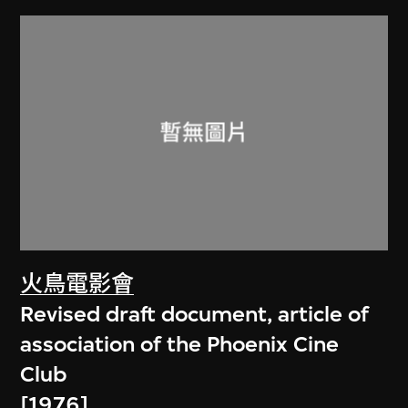
火鳥電影會
Revised draft document, article of
association of the Phoenix Cine
Club
[1976]