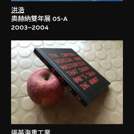
洪浩
奧赫納雙年展 05-A
2003–2004
張英海重工業