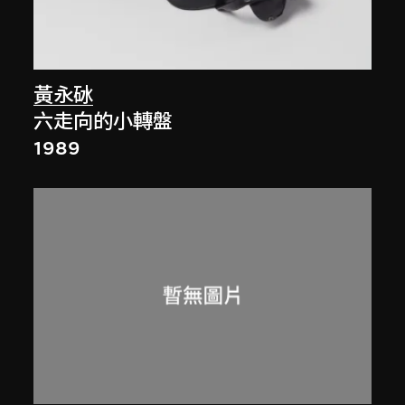
黃永砅
六走向的小轉盤
1989