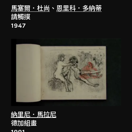
馬塞爾．杜尚
、
恩里科．多納蒂
請觸摸
1947
納里尼．馬拉尼
德加組畫
1991