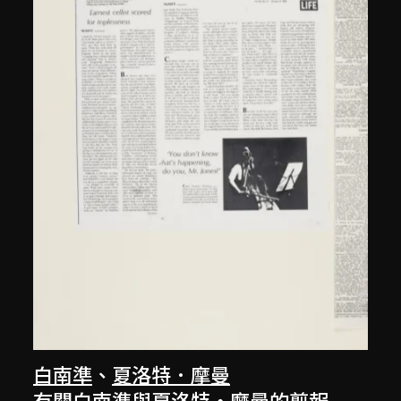
白南準
、
夏洛特．摩曼