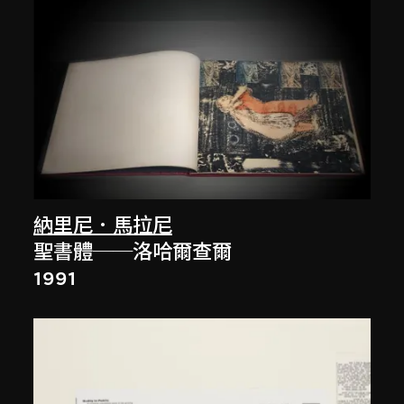
納里尼．馬拉尼
聖書體──洛哈爾查爾
1991