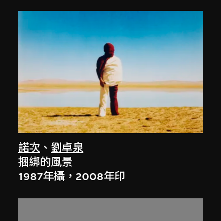
諾次
、
劉卓泉
捆綁的風景
1987年攝，2008年印