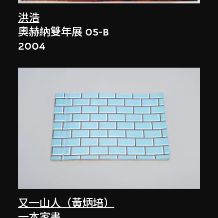
洪浩
奧赫納雙年展 05-B
2004
又一山人（黃炳培）
一本家書