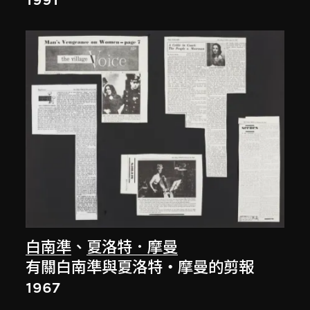
白南準
、
夏洛特．摩曼
有關白南準與夏洛特・摩曼的剪報
1967