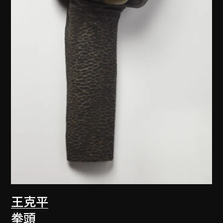
王克平
拳頭