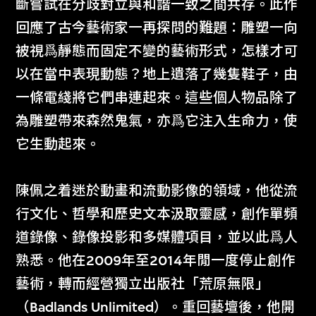
斷嘗試在分歧對立與和諧一致之間共存。此作
回應了古今藝術家一再探問的難題：雕塑一向
被視爲靜態而固定不變的藝術形式，怎樣才可
以在當中表現動態？地上遺落了幾隻鞋子，由
一條電綫將它們串連起來。這些個人物品除了
為雕塑帶來森然鬼氣，亦爲它注入生命力，使
它生動起來。
陳佩之着迷於動畫和流動影像的領域，他從流
行文化、哲學和歷史文本汲取靈感，創作單頻
道錄像、錄像投影和多媒體項目，並以此爲人
熟悉。他在2009年至2014年閒一度停止創作
藝術，轉而經營獨立出版社「荒原無限」
（Badlands Unlimited）。重回藝壇後，他開