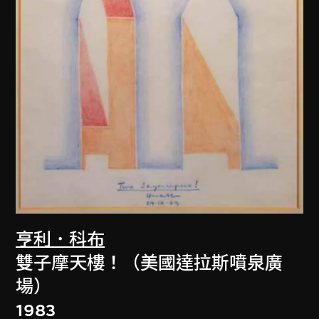
亨利．科布
雙子摩天樓！（美國達拉斯噴泉廣
場）
1983