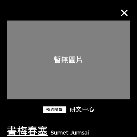
M+藏品
進一步篩選
搜索
關於M+藏品
研究中心
預約閱覽
探索世界頂級的二十及二十一世紀視覺
文化藏品。
書梅春塞
Sumet Jumsai