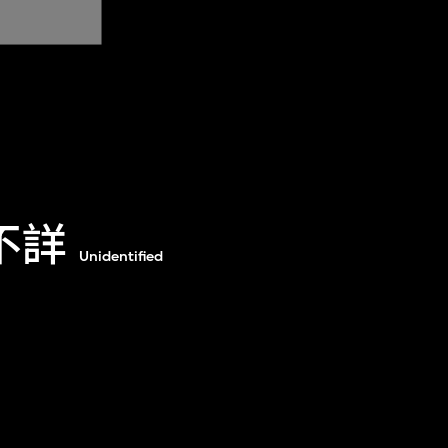
不詳
Unidentified