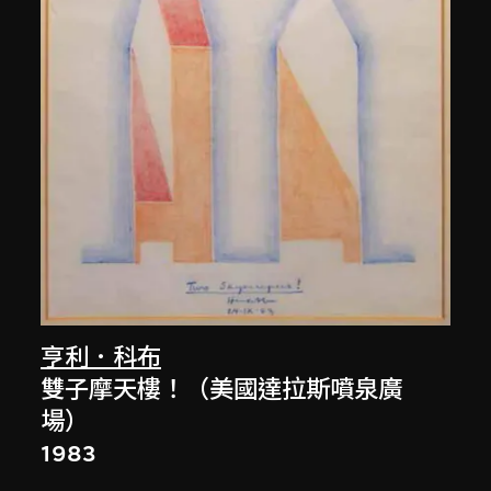
亨利．科布
雙子摩天樓！（美國達拉斯噴泉廣
場）
1983