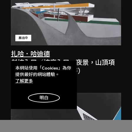
展出中
扎哈．哈迪德
斜坡入口／坡度入口，夜景，山頂項
本網站使用「Cookies」為你
目，香港（1983年競賽）
提供最好的網站體驗。
1983/2012
了解更多
明白