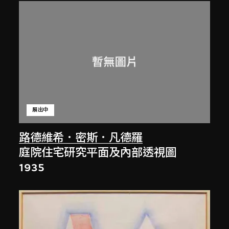
展出中
路德維希．密斯．凡德羅
庭院住宅研究平面及內部透視圖
1935