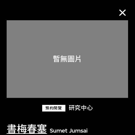
M+藏品
進一步篩選
搜索
關於M+藏品
研究中心
預約閱覽
探索世界頂級的二十及二十一世紀視覺
文化藏品。
書梅春塞
Sumet Jumsai