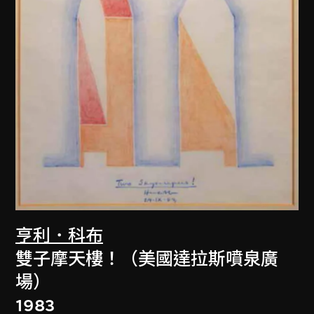
亨利．科布
雙子摩天樓！（美國達拉斯噴泉廣
場）
1983